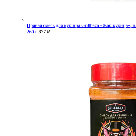
Пряная смесь для курицы Grillbaza «Жар-курица», п
260 г
877
₽