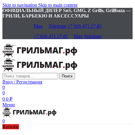
Skip to navigation
Skip to main content
ОФИЦИАЛЬНЫЙ ДИЛЕР SnS, GMG, Z Grills, Grillbaza —
ГРИЛИ, БАРБЕКЮ И АКСЕССУАРЫ
Max
Telegram
+7 926 471 27 85
+7 926 471 27 85
Max
Telegram
Поиск
Вход / Регистрация
0
0
0
0
₽
Меню
0
Каталог