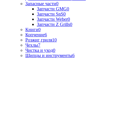
Запасные части
0
Запчасти GMG
0
Запчасти SnS
0
Запчасти Weber
0
Запчасти Z Grills
0
Книги
0
Копчение
6
Розжиг гриля
10
Чехлы
7
Чистка и уход
0
Щипцы и инструменты
6