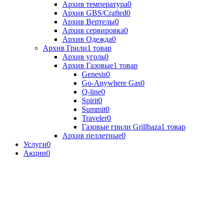
Архив температура
0
Архив GBS/Crafted
0
Архив Вертелы
0
Архив сервировка
0
Архив Одежда
0
Архив Грили
1 товар
Архив уголь
0
Архив Газовые
1 товар
Genesis
0
Go-Anywhere Gas
0
Q-line
0
Spirit
0
Summit
0
Traveler
0
Газовые грили Grillbaza
1 товар
Архив пеллетные
0
Услуги
0
Акции
0