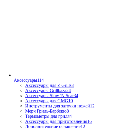
Аксессуары
114
Аксессуары для Z Grills
8
Аксессуары Grillbaza
24
Аксессуары Slow 'N Sear
34
Аксессуары для GMG
10
Инструменты для заточки ножей
12
Мерч Гриль-Барбекю
8
Термометры для гриля
4
Аксессуары для приготовления
16
Дополнительное оснащение
12