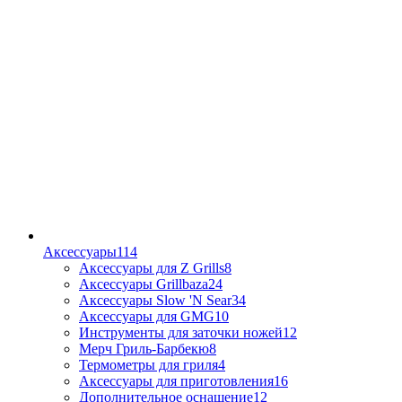
Аксессуары
114
Аксессуары для Z Grills
8
Аксессуары Grillbaza
24
Аксессуары Slow 'N Sear
34
Аксессуары для GMG
10
Инструменты для заточки ножей
12
Мерч Гриль-Барбекю
8
Термометры для гриля
4
Аксессуары для приготовления
16
Дополнительное оснащение
12