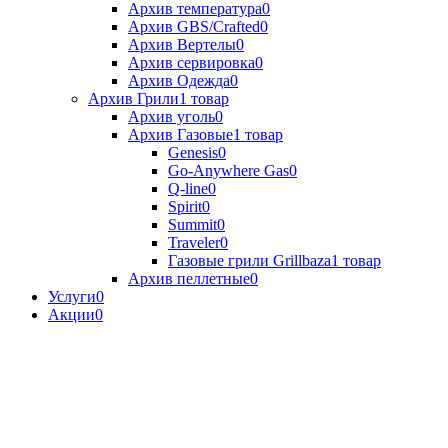
Архив температура
0
Архив GBS/Crafted
0
Архив Вертелы
0
Архив сервировка
0
Архив Одежда
0
Архив Грили
1 товар
Архив уголь
0
Архив Газовые
1 товар
Genesis
0
Go-Anywhere Gas
0
Q-line
0
Spirit
0
Summit
0
Traveler
0
Газовые грили Grillbaza
1 товар
Архив пеллетные
0
Услуги
0
Акции
0