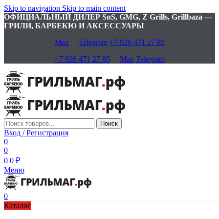
Skip to navigation
Skip to main content
ОФИЦИАЛЬНЫЙ ДИЛЕР SnS, GMG, Z Grills, Grillbaza —
ГРИЛИ, БАРБЕКЮ И АКСЕССУАРЫ
Max
Telegram
+7 926 471 27 85
+7 926 471 27 85
Max
Telegram
Поиск
Вход / Регистрация
0
0
0
0
₽
Меню
0
Каталог