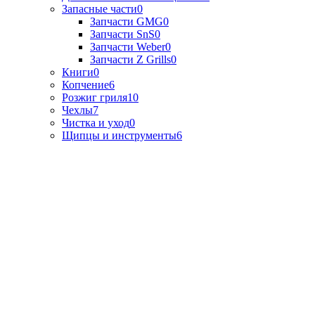
Запасные части
0
Запчасти GMG
0
Запчасти SnS
0
Запчасти Weber
0
Запчасти Z Grills
0
Книги
0
Копчение
6
Розжиг гриля
10
Чехлы
7
Чистка и уход
0
Щипцы и инструменты
6