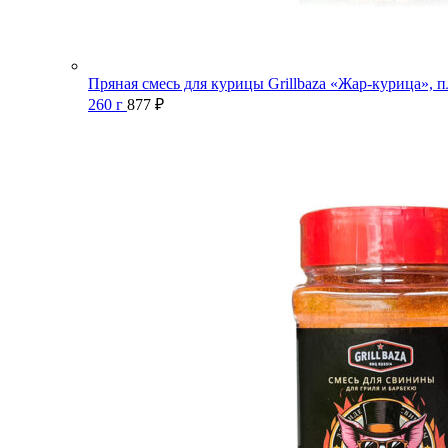
Пряная смесь для курицы Grillbaza «Жар-курица», п
260 г
877
₽