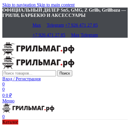
Skip to navigation
Skip to main content
ОФИЦИАЛЬНЫЙ ДИЛЕР SnS, GMG, Z Grills, Grillbaza —
ГРИЛИ, БАРБЕКЮ И АКСЕССУАРЫ
Max
Telegram
+7 926 471 27 85
+7 926 471 27 85
Max
Telegram
Поиск
Вход / Регистрация
0
0
0
0
₽
Меню
0
Каталог