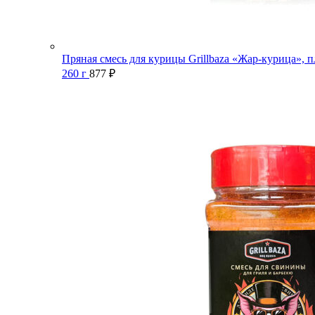
Пряная смесь для курицы Grillbaza «Жар-курица», п
260 г
877
₽