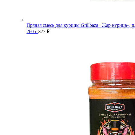
Пряная смесь для курицы Grillbaza «Жар-курица», п
260 г
877
₽