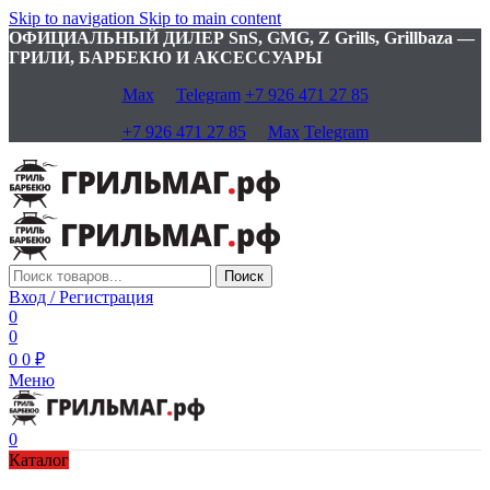
Skip to navigation
Skip to main content
ОФИЦИАЛЬНЫЙ ДИЛЕР SnS, GMG, Z Grills, Grillbaza —
ГРИЛИ, БАРБЕКЮ И АКСЕССУАРЫ
Max
Telegram
+7 926 471 27 85
+7 926 471 27 85
Max
Telegram
Поиск
Вход / Регистрация
0
0
0
0
₽
Меню
0
Каталог