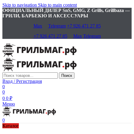
Skip to navigation
Skip to main content
ОФИЦИАЛЬНЫЙ ДИЛЕР SnS, GMG, Z Grills, Grillbaza —
ГРИЛИ, БАРБЕКЮ И АКСЕССУАРЫ
Max
Telegram
+7 926 471 27 85
+7 926 471 27 85
Max
Telegram
Поиск
Вход / Регистрация
0
0
0
0
₽
Меню
0
Каталог