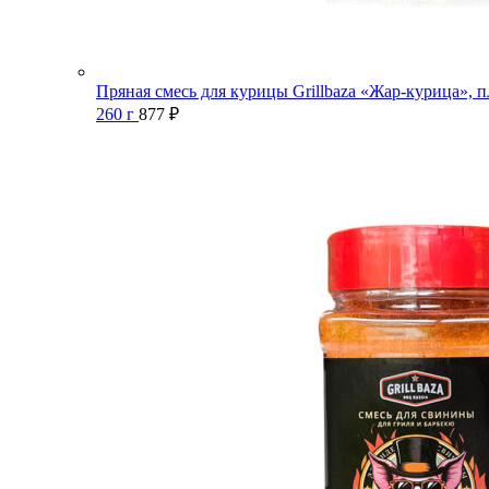
Пряная смесь для курицы Grillbaza «Жар-курица», п
260 г
877
₽