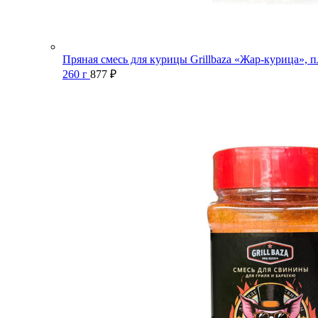
Пряная смесь для курицы Grillbaza «Жар-курица», п
260 г
877
₽