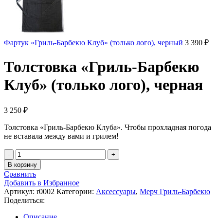
Фартук «Гриль-Барбекю Клуб» (только лого), черный
3 390
₽
Толстовка «Гриль-Барбекю
Клуб» (только лого), черная
3 250
₽
Толстовка «Гриль-Барбекю Клуба». Чтобы прохладная погода
не вставала между вами и грилем!
Количество
Толстовка
В корзину
«Гриль-
Сравнить
Барбекю
Добавить в Избранное
Клуб»
Артикул:
r0002
Категории:
Аксессуары
,
Мерч Гриль-Барбекю
(только
Поделиться:
лого),
черная
Описание