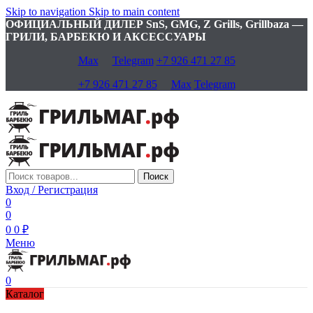
Skip to navigation
Skip to main content
ОФИЦИАЛЬНЫЙ ДИЛЕР SnS, GMG, Z Grills, Grillbaza —
ГРИЛИ, БАРБЕКЮ И АКСЕССУАРЫ
Max
Telegram
+7 926 471 27 85
+7 926 471 27 85
Max
Telegram
Поиск
Вход / Регистрация
0
0
0
0
₽
Меню
0
Каталог