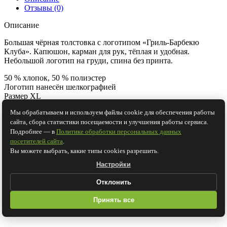
Отзывы (0)
Описание
Большая чёрная толстовка с логотипом «Гриль-Барбекю
Клуба». Капюшон, карман для рук, тёплая и удобная.
Небольшой логотип на груди, спина без принта.
50 % хлопок, 50 % полиэстер
Логотип нанесён шелкографией
Размер XL
Мы обрабатываем и используем файлы cookie для обеспечения работы
Отзывы (0)
сайта, сбора статистики посещаемости и улучшения работы сервиса.
Рекомендуем для этого товара
Подробнее — в
Политике обработки персональных данных
посетителей сайта
.
Вы можете выбрать, какие типы cookies разрешить.
Настройки
Отклонить
Принять все