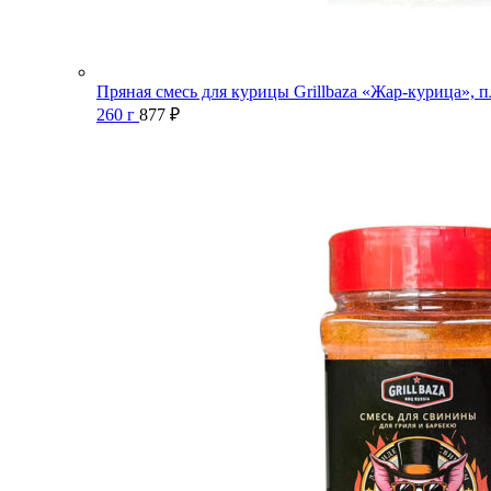
Пряная смесь для курицы Grillbaza «Жар-курица», п
260 г
877
₽