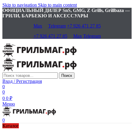
Skip to navigation
Skip to main content
ОФИЦИАЛЬНЫЙ ДИЛЕР SnS, GMG, Z Grills, Grillbaza —
ГРИЛИ, БАРБЕКЮ И АКСЕССУАРЫ
Max
Telegram
+7 926 471 27 85
+7 926 471 27 85
Max
Telegram
Поиск
Вход / Регистрация
0
0
0
0
₽
Меню
0
Каталог