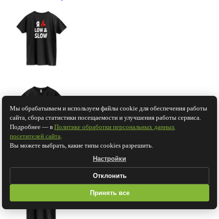
Мы обрабатываем и используем файлы cookie для обеспечения работы
сайта, сбора статистики посещаемости и улучшения работы сервиса.
Подробнее — в
Политике обработки персональных данных
посетителей сайта
.
Вы можете выбрать, какие типы cookies разрешить.
Главная
Аксессуары
Мерч Гриль-Барбекю
Футболка «Low-
Настройки
and-slow», черная
Отклонить
Принять все