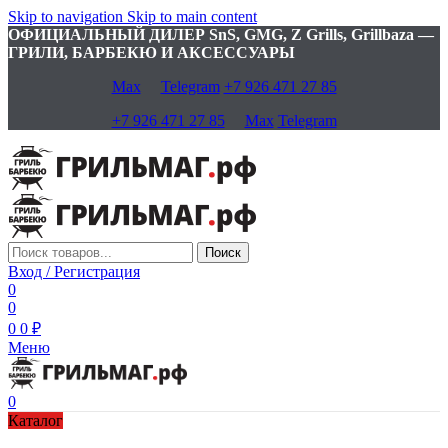
Skip to navigation
Skip to main content
ОФИЦИАЛЬНЫЙ ДИЛЕР SnS, GMG, Z Grills, Grillbaza —
ГРИЛИ, БАРБЕКЮ И АКСЕССУАРЫ
Max
Telegram
+7 926 471 27 85
+7 926 471 27 85
Max
Telegram
Поиск
Вход / Регистрация
0
0
0
0
₽
Меню
0
Каталог