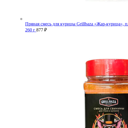
Пряная смесь для курицы Grillbaza «Жар-курица», п
260 г
877
₽