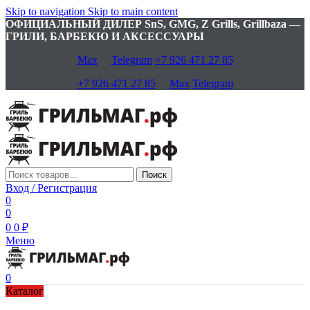
Skip to navigation
Skip to main content
ОФИЦИАЛЬНЫЙ ДИЛЕР SnS, GMG, Z Grills, Grillbaza —
ГРИЛИ, БАРБЕКЮ И АКСЕССУАРЫ
Max
Telegram
+7 926 471 27 85
+7 926 471 27 85
Max
Telegram
Поиск
Вход / Регистрация
0
0
0
0
₽
Меню
0
Каталог