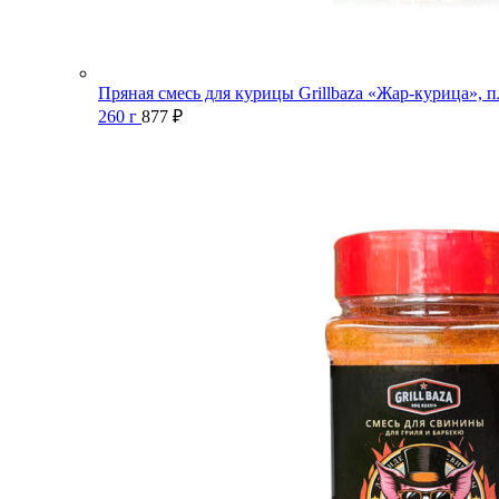
Пряная смесь для курицы Grillbaza «Жар-курица», п
260 г
877
₽