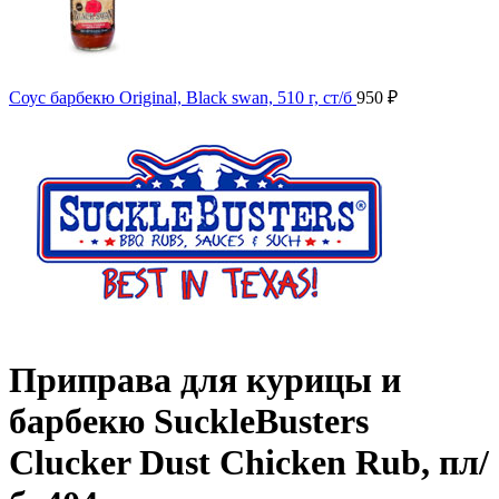
Соус барбекю Original, Black swan, 510 г, ст/б
950
₽
Приправа для курицы и
барбекю SuckleBusters
Clucker Dust Chicken Rub, пл/