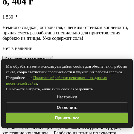
б, 404 г
1 530
₽
Немного сладкая, островатая, с легким оттенком копчености,
пряная смесь разработана специально для приготовления
барбекю из птицы. Уже содержит соль!
Нет в наличии
Сообщить о поступлении
Сравнить
Мы обрабатываем и используем файлы cookie для обеспечения работы
Добавить в Избранное
сайта, сбора статистики посещаемости и улучшения работы сервиса.
Артикул:
f0034
Категории:
Бакалея
,
Пряные смеси
Подробнее — в
Политике обработки персональных данных
Поделиться:
посетителей сайта
.
Вы можете выбрать, какие типы cookies разрешить.
Описание
Детали
Настройки
Отзывы (0)
О бренде
Отклонить
Описание
Принять все
Сочная курочка на вертеле, шашлыки из куриной грудки,
хрустящие крылышки… Барбекю из птицы получается